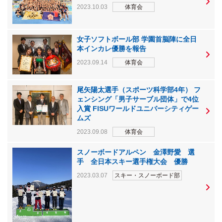
2023.10.03
体育会
女子ソフトボール部 学園首脳陣に全日
本インカレ優勝を報告
2023.09.14
体育会
尾⽮陽太選手（スポーツ科学部4年） フ
ェンシング「男子サーブル団体」で4位
入賞 FISUワールドユニバーシティゲー
ムズ
2023.09.08
体育会
スノーボードアルペン 金澤野愛 選
手 全日本スキー選手権大会 優勝
2023.03.07
スキー・スノーボード部