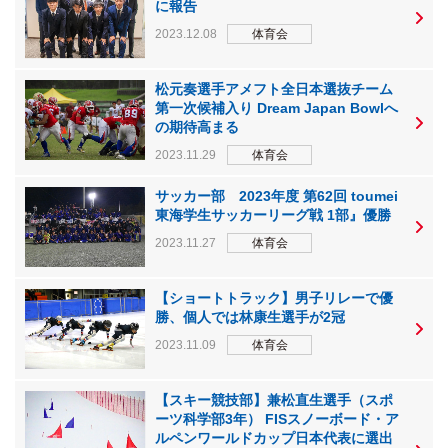
に報告
2023.12.08
体育会
松元奏選手アメフト全日本選抜チーム
第一次候補入り Dream Japan Bowlへ
の期待高まる
2023.11.29
体育会
サッカー部 2023年度 第62回 toumei
東海学生サッカーリーグ戦 1部』優勝
2023.11.27
体育会
【ショートトラック】男子リレーで優
勝、個人では林康生選手が2冠
2023.11.09
体育会
【スキー競技部】兼松直生選手（スポ
ーツ科学部3年） FISスノーボード・ア
ルペンワールドカップ日本代表に選出