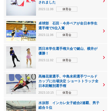
されました
2023.11.06
体育会
卓球部 石田・今井ペアが全日本学生
選手権で5位入賞
2023.11.06
体育会
西日本学生選手権大会で鍵山、横井が
優勝！
2023.11.02
体育会
髙橋花菜選手、中島未莉選手ワールド
カップに出場決定 ショートトラック全
日本距離別選手権
2023.10.15
体育会
水泳部 インカレ女子総合2連覇、男子
総合５位