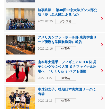
無事終演！ 第48回中京大学ダンス部公
演「愛しみの隣にあるもの」
2023.02.25
ダンス部
アメリカンフットボール部 東海学生リ
ーグ優勝を学園首脳陣に報告
2022.12.16
体育会
山本草太選手 フィギュアＮＨＫ杯 男
子シングル２位入賞 ＧＰファイナル出
場へ “りくりゅう”ペアも優勝
2022.11.22
体育会
卓球部女子、後期日本実業団リーグに
出場
2022.11.15
体育会