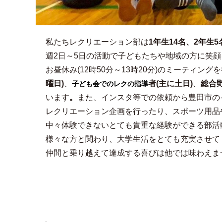
私たちレクリエーション部は
1年生14名、
2年生5
週2日～5日の活動で子どもたちや地域の方に笑顔
お昼休み(12時50分～13時20分)のミーティ
曜日)
、
子ども会でのレクの指導
者(主に土日)
、
総合
います
。
また、インスタ等での依頼から豊田市の
レクリエーション企画を行ったり、スポーツ用品
中々体験できないとても貴重な経験ができる部活
様々な方と関わり、大学生活をとても充実させて
仲間と乗り越えて達成する喜びは他では味わえま