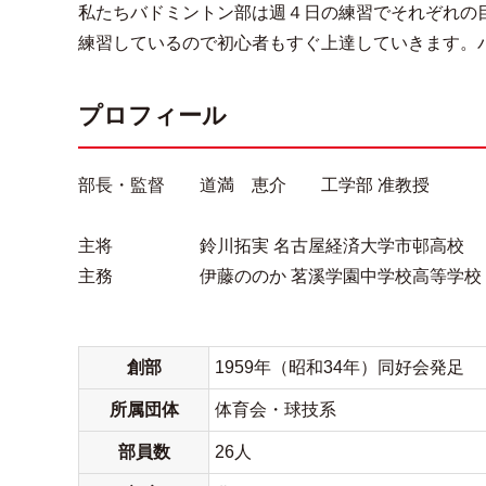
私たちバドミントン部は週４日の練習でそれぞれの
練習しているので初心者もすぐ上達していきます。
プロフィール
部長・監督 道満 恵介 工学部 准教授
主将 鈴川拓実 名古屋経済大学市邨高校
主務 伊藤ののか 茗溪学園中学校高等学校
創部
1959年（昭和34年）同好会発足
所属団体
体育会・球技系
部員数
26人