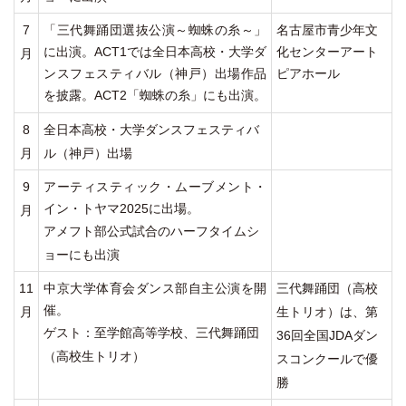
7
「三代舞踊団選抜公演～蜘蛛の糸～」
名古屋市青少年文
に出演。ACT1では全日本高校・大学ダ
化センターアート
月
ンスフェスティバル（神戸）出場作品
ピアホール
を披露。ACT2「蜘蛛の糸」にも出演。
8
全日本高校・大学ダンスフェスティバ
月
ル（神戸）出場
9
アーティスティック・ムーブメント・
イン・トヤマ2025に出場。
月
アメフト部公式試合のハーフタイムシ
ョーにも出演
11
中京大学体育会ダンス部自主公演を開
三代舞踊団（高校
催。
月
生トリオ）は、第
ゲスト：至学館高等学校、三代舞踊団
36回全国JDAダン
（高校生トリオ）
スコンクールで優
勝