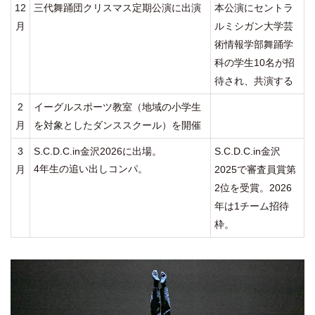
12
三代舞踊団クリスマス定期公演に出演
本公演にセントラ
月
ルミシガン大学芸
術情報学部舞踊学
科の学生10名が招
待され、共演する
2
イーグルスポーツ教室（地域の小学生
月
を対象としたダンススクール）を開催
3
S.C.D.C.in金沢2026に出場。
S.C.D.C.in
金沢
4
年生の追い出しコンパ。
月
2025で審査員賞第
2位を受賞。2026
年は1チーム招待
枠。