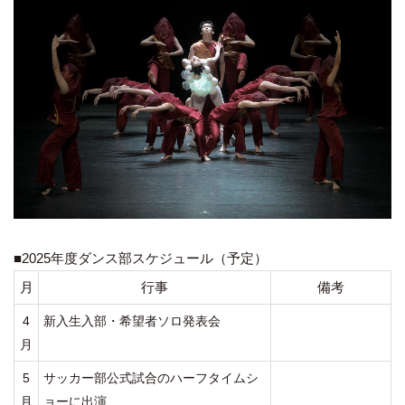
■2025年度ダンス部スケジュール（予定）
月
行事
備考
4
新入生入部・希望者ソロ発表会
月
5
サッカー部公式試合のハーフタイムシ
月
ョーに出演