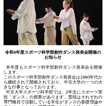
令和4年度スポーツ科学部創作ダンス発表会開催の
お知らせ
本年度もスポーツ科学部創作ダンス発表会を開催
します。
このスポーツ科学部創作ダンス発表会は1
960
年代か
ら継続されて開催されており、中京大学の一つの大
きな行事となっております。
中京大学スポーツ科学部では、
2年次に
スポーツ実
技「ダンス」の授業があります。
普段は
それぞれの
専門種目で活動している学生がダンスの
基礎理論や