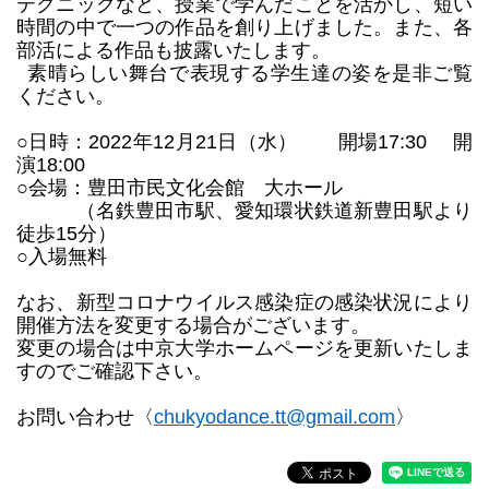
テクニックなど
、授業で
学んだことを
活かし、短い
時間の中で一つの作品
を
創り上げました。また、各
部活による作品
も
披露
いた
します。
素晴らしい舞台で表現する学生達の姿を是非ご覧
ください。
○
日時：2
022
年12月21日（水）
開場1
7:30
開
演1
8:00
○
会場：豊田市民文化会館 大ホール
（名鉄豊田市駅、愛知環状鉄道新豊田駅より
徒歩15分）
○入場無料
なお、新型コロナウイルス感染症の感染状況により
開催方法を変更する場合がございます。
変更の場合
は中京大学
ホームページ
を更新いたしま
すので
ご確認下さい
。
お問い合わせ
〈
c
hukyodance.tt@gmail.com
〉